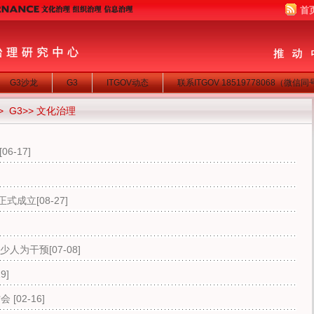
首
G3沙龙
G3
ITGOV动态
联系ITGOV 18519778068（微信
>
G3
>>
文化治理
[06-17]
正式成立
[08-27]
减少人为干预
[07-08]
19]
讨会
[02-16]