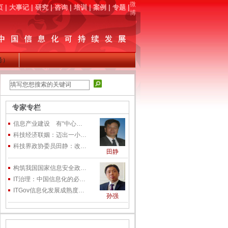
微
页
|
大事记
|
研究
|
咨询
|
培训
|
案例
|
专题
|
博
同号）
专家专栏
信息产业建设 有“中心…
科技经济联姻：迈出一小…
科技界政协委员田静：改…
田静
构筑我国国家信息安全政…
IT治理：中国信息化的必…
ITGov信息化发展成熟度…
孙强