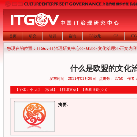
|
首页
研究
培训
咨询
G3沙龙
G3
IT
您现在的位置：
ITGov-IT治理研究中心
>>
G3
>>
文化治理
>>正文内容
什么是欧盟的文化
发布时间：2011年01月29日
点击数：
2750
作者
【字体：
小
大
】
【
收藏
】
【
打印文章
】
【
查看评论
( 0 )】
摘要: