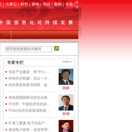
微
页
|
大事记
|
研究
|
咨询
|
培训
|
案例
|
专题
|
博
同号）
专家专栏
信息产业建设 有“中心…
科技经济联姻：迈出一小…
科技界政协委员田静：改…
田静
构筑我国国家信息安全政…
IT治理：中国信息化的必…
ITGov信息化发展成熟度…
孙强
盯准三要素 电子信息产…
推进电子政务，促进管理…