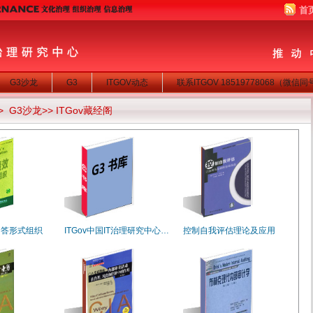
首
G3沙龙
G3
ITGOV动态
联系ITGOV 18519778068（微信
>
G3沙龙
>>
ITGov藏经阁
问答形式组织
ITGov中国IT治理研究中心…
控制自我评估理论及应用