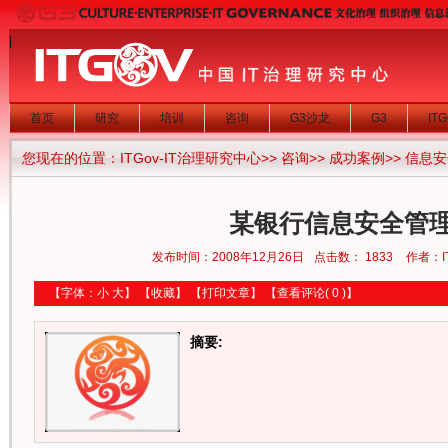
|
首页
研究
培训
咨询
G3沙龙
G3
IT
您现在的位置：
ITGov-IT治理研究中心
>>
咨询
>>
成功案例
>>
信息安
某银行信息安全管
发布时间：2008年12月26日
点击数：
1833
作者：I
【字体：
小
大
】
【
收藏
】
【
打印文章
】
【
查看评论
( 0 )】
摘要: