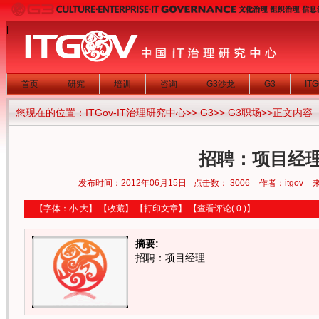
|
首页
研究
培训
咨询
G3沙龙
G3
IT
您现在的位置：
ITGov-IT治理研究中心
>>
G3
>>
G3职场
>>正文内容
招聘：项目经
发布时间：2012年06月15日
点击数：
3006
作者：itgov
【字体：
小
大
】
【
收藏
】
【
打印文章
】
【
查看评论
( 0 )】
摘要:
招聘：项目经理