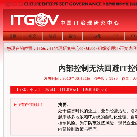
|
首页
研究
培训
咨询
G3沙龙
G3
IT
您现在的位置：
ITGov-IT治理研究中心
>>
G3
>>
组织治理
>>正文内容
内部控制无法回避IT
发布时间：2010年06月21日
点击数：
1989
作者：孟
【字体：
小
大
】
【
收藏
】
【
打印文章
】
【
查看评论
( 0 )】
摘要:
还没有任何项目！
处于信息时代的企业，业务经营活动、各
越来越多地依赖IT系统的自动化处理。
控制风险。为了防范这些风险，现代企业
内部控制政策与程序。