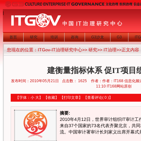
|
首页
研究
培训
咨询
G3沙龙
G3
IT
您现在的位置：
ITGov-IT治理研究中心
>>
研究
>>
IT治理
>>正文内容
建衡量指标体系 促IT项目
发布时间：2010年05月21日
点击数：
1625
作者：作者：IT168 信息化频
11:10 IT168网站原创
【字体：
小
大
】
【
收藏
】
【
打印文章
】
【
查看评论
( 0 )】
摘要:
2010年4月12日，世界审计组织IT审
来自37个国家的73名代表齐聚北京，共
流。中国审计署审计长刘家义出席开幕式