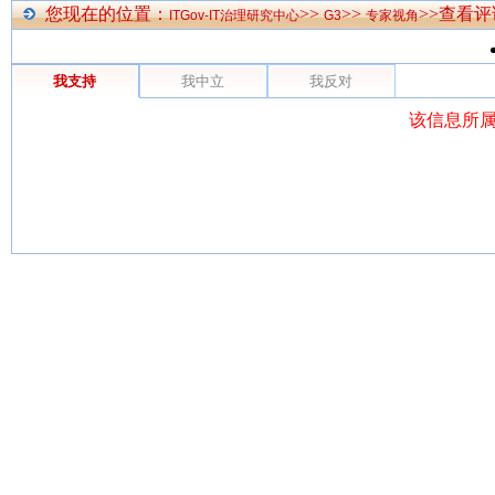
您现在的位置：
>>
>>
>>查看评
ITGov-IT治理研究中心
G3
专家视角
我支持
我中立
我反对
该信息所