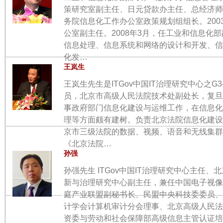
策研究室副主任、日元贷款办主任、总经济师兼
务院信息化工作办公室政策规划组组长。200
公室副主任。2008年3月，任工业和信息化
信息处理、信息系统和网络的设计和开发、信
化发…
王岚生
王岚生先生是ITGov中国IT治理研究中心之G
员，北京市高级人民法院技术处副处长，复旦
事政府部门信息化建设与运维工作，在信息化
理等方面颇有建树。负责北京法院信息化建设
京市三级法院的数据、视频、语音和无线集群
《北京法院…
孙强
孙强先生 ITGov中国IT治理研究中心主任
新与治理研究中心副主任，兼任中国电子视像
庭产业联盟副秘书长、民盟中央科技委委员、
计学会计算机审计分会理事、北京高级人民法
资委与劳动和社会保障部高级信息主管认证培