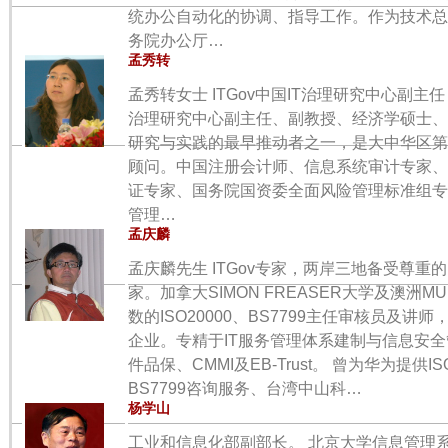
统办公自动化的协调、指导工作。作为技术总
务院办公厅…
孟秀转
孟秀转女士 ITGov中国IT治理研究中心副
治理研究中心副主任、副教授、经济学硕士、管
研究与实践的最早推动者之一，是大中华区第
顾问。中国注册会计师、信息系统审计专家、I
证专家、国务院国资委全面风险管理标准组专
管理…
孟庆麟
孟庆麟先生 ITGov专家，两岸三地备受尊重
家。加拿大SIMON FREASER大学及澳洲
数的ISO20000、BS7799主任审核员及
企业。专精于IT服务管理体系建制与信息安
件品保、CMMI及EB-Trust。 曾为华为提供I
BS7799咨询服务、台湾中山科…
杨学山
工业和信息化部副部长。 北京大学信息管理