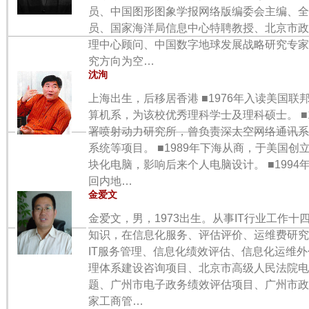
员、中国图形图象学报网络版编委会主编、全
员、国家海洋局信息中心特聘教授、北京市政
理中心顾问、中国数字地球发展战略研究专家
究方向为空…
沈洵
上海出生，后移居香港 ■1976年入读美国联邦
算机系，为该校优秀理科学士及理科硕士。 ■1
署喷射动力研究所，曾负责深太空网络通讯系
系统等项目。 ■1989年下海从商，于美国
块化电脑，影响后来个人电脑设计。 ■199
回内地…
金爱文
金爱文，男，1973出生。从事IT行业工作
知识，在信息化服务、评估评价、运维费研究
IT服务管理、信息化绩效评估、信息化运维外
理体系建设咨询项目、北京市高级人民法院电
题、广州市电子政务绩效评估项目、广州市政
家工商管…